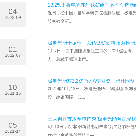
18.2%！极电光能钙钛矿组件效率创造新
04
近日，经中国计量科学研究院检测认证，极电光能研
2022-09
转换效率新...
极电光能于振瑞：以钙钛矿硬科技助推能
01
1月7日，由中国能源报社主办的“2021碳达
2022-07
人、总裁于振瑞出席...
极电光能获2.2亿Pre-A轮融资，碧桂
10
2021年10月13日，极电光能Pre-A轮
2021-15
投，建银国际、云...
三大创新技术全球首秀 极电光能领跑光
05
5月13日，以“极创新能电启未来”为主题的
2021-14
伏行业突破性创新技术—...