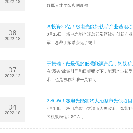
2022-19
领军人才团队和创新领...
总投资30亿！极电光能钙钛矿产业基地
08
8月16日，极电光能全球总部及钙钛矿创新产
2022-18
军、总裁于振瑞会见了锡山...
于振瑞：做最优的低碳能源产品，钙钛矿
07
在“双碳”政策引导和目标驱动下，能源产业转
2022-12
术，也是被称为唯一具有商...
2.8GW！极电光能签约大冶整市光伏项目
04
4月18日，极电光能与大冶市人民政府、智能
2022-18
装机规模达2.8GW，...