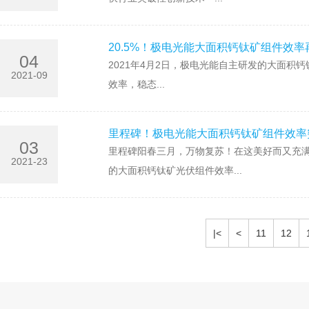
20.5%！极电光能大面积钙钛矿组件效
04
2021年4月2日，极电光能自主研发的大面积钙
2021-09
效率，稳态...
里程碑！极电光能大面积钙钛矿组件效率突
03
里程碑阳春三月，万物复苏！在这美好而又充
2021-23
的大面积钙钛矿光伏组件效率...
|<
<
11
12