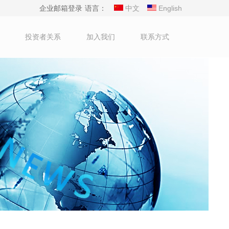
企业邮箱登录
语言：
中文
English
投资者关系
加入我们
联系方式