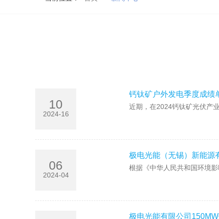
钙钛矿户外发电季度成绩单！
10
近期，在2024钙钛矿光伏产
2024-16
极电光能（无锡）新能源
06
根据《中华人民共和国环境影响
2024-04
极电光能有限公司150