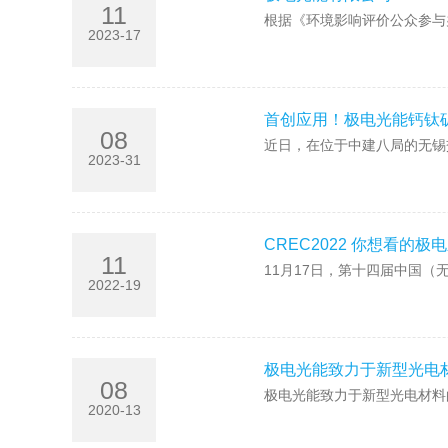
11
根据《环境影响评价公众参与办
2023-17
首创应用！极电光能钙钛
08
近日，在位于中建八局的无锡
2023-31
CREC2022 你想看的
11
11月17日，第十四届中国（
2022-19
极电光能致力于新型光电
08
极电光能致力于新型光电材料的研
2020-13