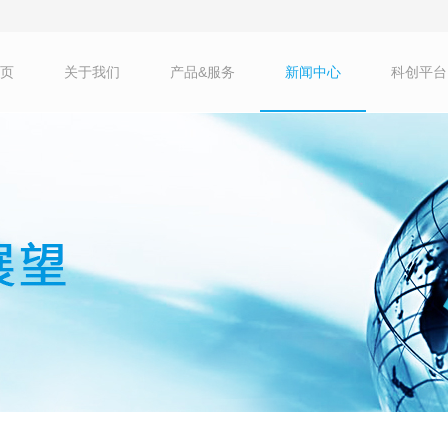
页
关于我们
产品&服务
新闻中心
科创平台