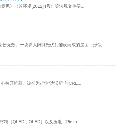
》（苏环规[2012]4号）等法规文件要...
粉无数。一块块太阳能光伏瓦铺设而成的屋面，形似...
拉开帷幕。被誉为行业“达沃斯”的CRE...
LED，OLED）以及压电（Piezo...