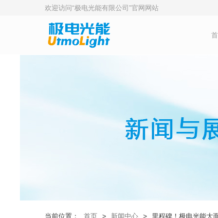
欢迎访问“极电光能有限公司”官网网站
首
当前位置：
首页
>
新闻中心
>
里程碑！极电光能大面