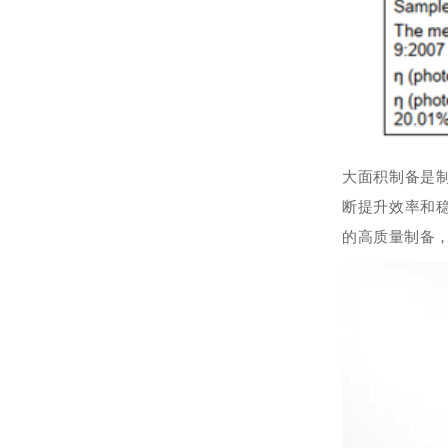
大面积制备是
断提升效率和
的高质量制备