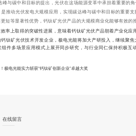
”碳达峰与碳中和目标的提出，光伏在这场能源变革中承担着重要的
，是推动光伏发电大规模应用，实现碳达峰与碳中和目标的重要支
链更短等显著性优势，钙钛矿光伏产品的大规模商业化能够有效的
在效率上取得的突破性进展，意味着钙钛矿光伏产品朝着产业化应
的钙钛矿光伏技术开发企业，极电光能将加大产研投入，继续聚焦
伏组件多场景应用模式上展开同步研究，与行业同仁保持积极互
！极电光能实力斩获“钙钛矿创新企业”卓越大奖
在线留言