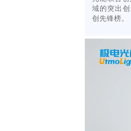
域的突出创
创先锋榜。