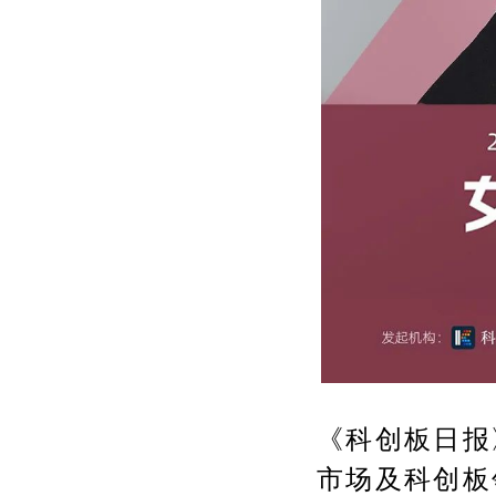
《科创板日报
市场及科创板