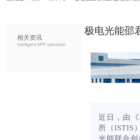
极电光能邵
相关资讯
Intelligent APP operation
近日，由《
所（ISTI
光能联合创