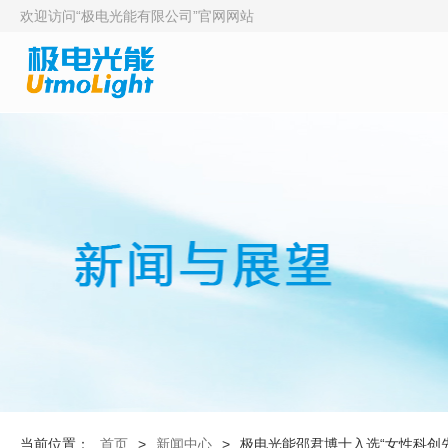
欢迎访问“极电光能有限公司”官网网站
当前位置：
首页
>
新闻中心
>
极电光能邵君博士入选“女性科创