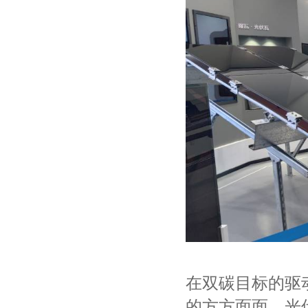
在双碳目标的驱
的方方面面。光