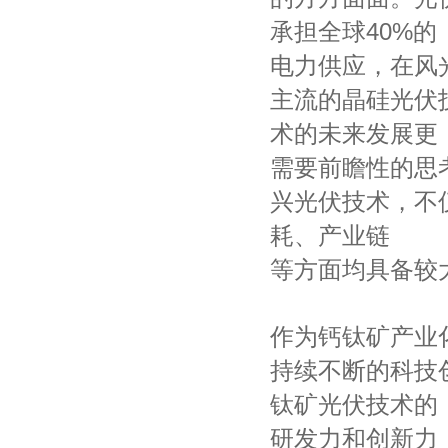
承担全球40%的
电力供应，在风
主流的晶硅光伏
术的未来发展更
需要前瞻性的思
兴光伏技术，不
耗、产业链
等方面均具备较
作为钙钛矿产业
持续不断的科技
钛矿光伏技术的
研发力和创新力