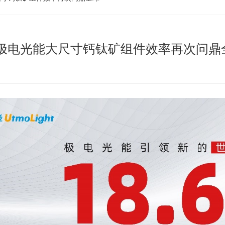
%！极电光能大尺寸钙钛矿组件效率再次问鼎