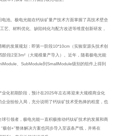
阳电池。极电光能在钙钛矿量产技术方面掌握了高技术壁垒
工艺、材料优化、缺陷钝化与配方改进等维度创新研发，
10*10cm
清晰的发展规划：即第一阶段
（实验室源头技术创
2
3m²
四阶段
至
（大规模量产导入）。近年，随着极电光能
niModule
SubModule
SmallModule
、
到
级别的组件上得到
2025
产业化初期阶段，预计在
年左右将迎来大规模商业化
的企业纷纷入局，充分说明了钙钛矿技术受热捧的程度，也
全球引领者，极电光能一直积极推动钙钛矿技术的发展和商
+
“极创
”整体解决方案也同步导入至该条产线，并将在