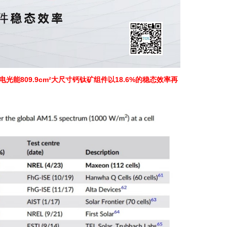
809.9cm²
18.6%
电光能
大尺寸钙钛矿组件以
的稳态效率再