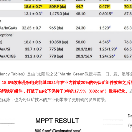
ciency Tables
Martin
Green
》是由“太阳能之父”
·
教授与美、日、意、澳等
18.6%
2021
20%
。
效率是极电光能继
年在业内首破
的钙钛矿组件效率之后
3
17.9%
802cm²
的钙钛矿组件，打破了由松下保持了
年的
（
）世界纪录。
先优势，也为钙钛矿技术的产业化带来了更明确的发展前景。