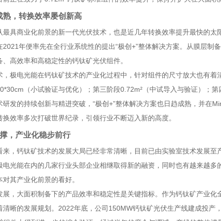
成熟，转换效率屡创新高
认最具商业化前景的新一代光伏技术，也是近几年转换效率提升最快的太
2021
“
+”
在
年便率先在全行业系统性的提出
极创
整体解决方案。从膜层制备
备、高效率和高稳定性的钙钛矿光伏组件。
术，极电光能在钙钛矿技术的产业化过程中，针对组件的尺寸放大也有着
0*30cm
0.72m²
（小试验证与优化）；第三阶段
（中试导入与验证）；第
“
+”
Mi
术研发的持续创新与精进突破，
极创
整体解决方案也日趋成熟，并在
转换效率多次打破世界纪录，引领行业不断迈入新的高度。
撑，产业化稳步前行
看来，钙钛矿技术的发展大局已经非常清晰，目前已由实验室技术发展至
极电光能在内的几家行业头部企业相继取得新的融资，同时也有越来越多
本对其产业化前景的看好。
发展，大面积制备下的产品效率和稳定性是关键指标。作为钙钛矿产业化
2022
150MW
着清晰的发展规划。
年底，公司
钙钛矿光伏生产线建成投产，