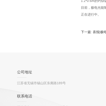
1.2*0.6m
的钙钛
目前，极电光能
正在进行中。
下一篇:
喜报|极
公司地址
江苏省无锡市锡山区东廊路189号
联系电话