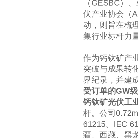
（GESBC）
伏产业协会（A
动，则旨在梳
集行业标杆力
作为钙钛矿产
突破与成果转
界纪录，
并建
受订单的GW
钙钛矿光伏工
杆。公司
0.72
61215
、
IEC 6
疆、西藏、黑