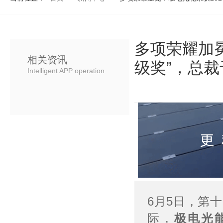
多项荣耀加冕
相关资讯
级奖”，总裁
Intelligent APP operation
6月5日，第
际，
极电光