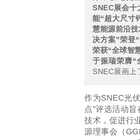
SNEC展会
能“超大尺寸
慧能源前沿技
决方案”荣登
荣获“全球智
于振瑞
荣膺“
SNEC展画
作为
SNEC
光
点”评选活动
技术，促进行
源理事会（GG