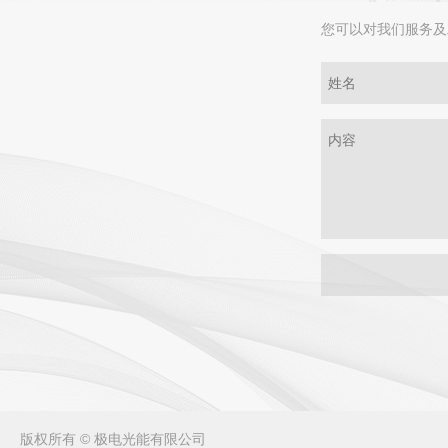
您可以对我们服务及
版权所有 © 极电光能有限公司