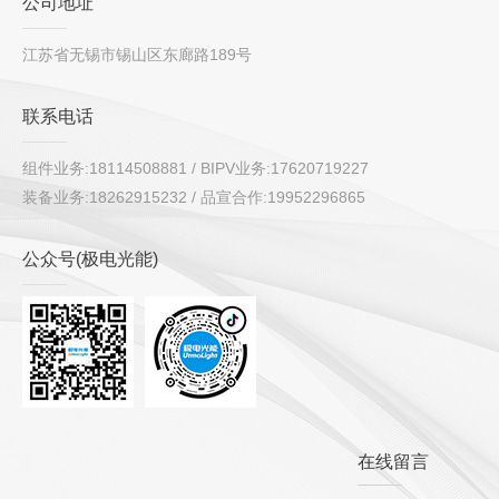
公司地址
江苏省无锡市锡山区东廊路189号
联系电话
组件业务:18114508881 / BIPV业务:17620719227
装备业务:18262915232 / 品宣合作:19952296865
公众号(极电光能)
在线留言