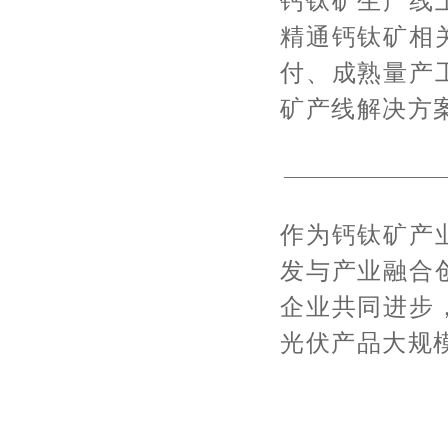
钙钛矿生产线
精通钙钛矿相
付、成熟量产
矿产线解决方
作为钙钛矿产
发与产业融合
企业共同进步
光伏产品大规