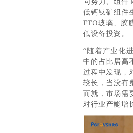
同努力。组件
低钙钛矿组件
FTO玻璃、
低设备投资。
“随着产业化
中的占比居高
过程中发现，
较长，当没有
而就，市场需
对行业产能增