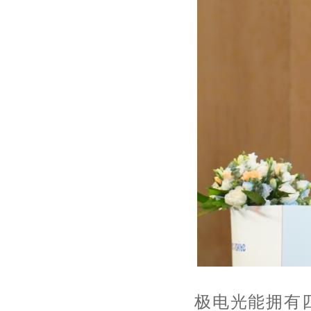
极电光能拥有