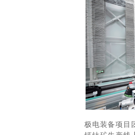
极电装备项目