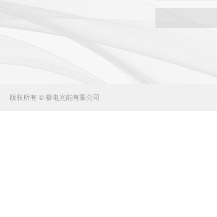
版权所有 © 极电光能有限公司