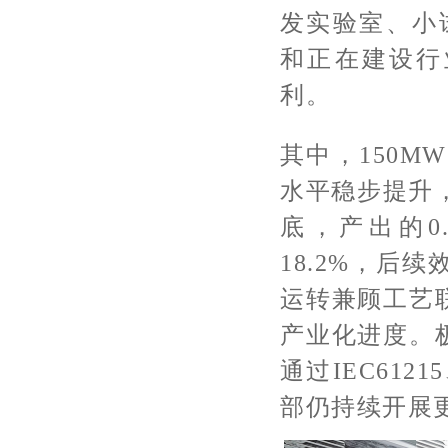
发实验室、小
和正在建设行
利。
其中，150
水平稳步提升，
底，产出的0
18.2%，后
运转兼顾工艺
产业化进度。
通过IEC612
部仍持续开展