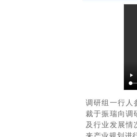
调研组一行人
裁于振瑞向调
及行业发展情
来产业规划进