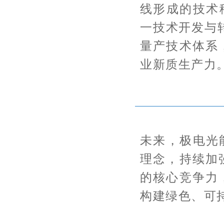
线形成的技术
一技术开发与
量产技术体系
业新质生产力
未来，极电光
理念，持续加
的核心竞争力
构建绿色、可