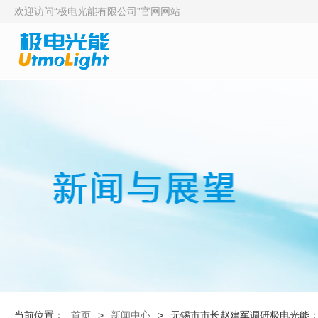
欢迎访问“极电光能有限公司”官网网站
当前位置：
首页
>
新闻中心
>
无锡市市长赵建军调研极电光能