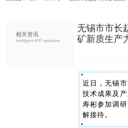
无锡市市长
相关资讯
矿新质生产
Intelligent APP operation
近日，无锡市
技术成果及产
寿彬参加调研
解接待。