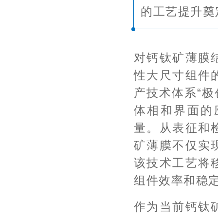
的工艺提升奠
对钙钛矿薄膜
性大尺寸组件
产技术体系“极
体相和界面的
量。从表征和
矿薄膜不仅实
该技术工艺将
组件效率和稳
作为当前钙钛