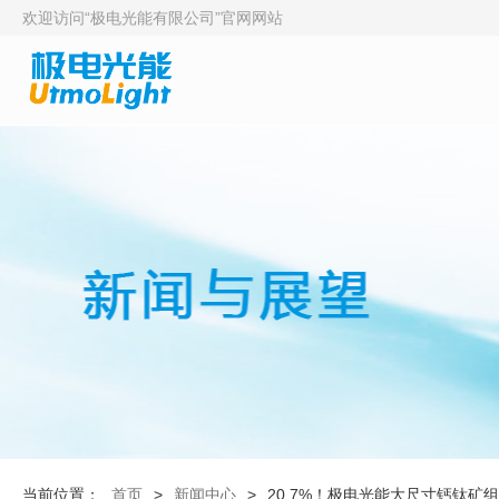
欢迎访问“极电光能有限公司”官网网站
当前位置：
首页
>
新闻中心
>
20.7%！极电光能大尺寸钙钛矿