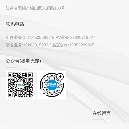
江苏省无锡市锡山区东廊路189号
联系电话
组件业务:18114508881 / BIPV业务:17620719227
装备业务:18262915232 / 品宣合作:19952296865
公众号(极电光能)
在线留言