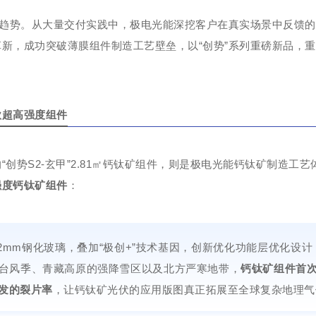
造趋势。从大量交付实践中，极电光能深挖客户在真实场景中反馈的
新，成功突破薄膜组件制造工艺壁垒，以“创势”系列重磅新品，
款超高强度组件
“创势S2-玄甲”2.81㎡钙钛矿组件，则是极电光能钙钛矿制造工
强度钙钛矿组件
：
.2mm钢化玻璃，叠加“极创+”技术基因，创新优化功能层优化设计
台风季、青藏高原的强降雪区以及北方严寒地带，
钙钛矿组件首
发的裂片率
，让钙钛矿光伏的应用版图真正拓展至全球复杂地理气