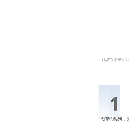
（从左到右依次为
0
1
“创势”系列，