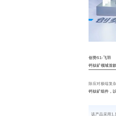
创势S1-飞羽
钙钛矿领域首
除应对极端复
钙钛矿组件，
该产品采用1.