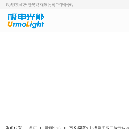
欢迎访问“极电光能有限公司”官网网站
当前位置：
首页
>
新闻中心
>
市长赵建军赴极电光能开展专题