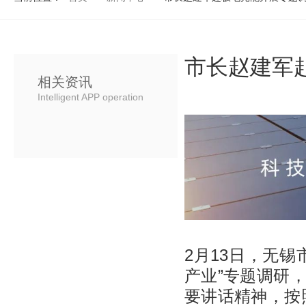
市长赵建军
相关资讯
Intelligent APP operation
2月13日，无
产业”专题调研
要讲话精神，按