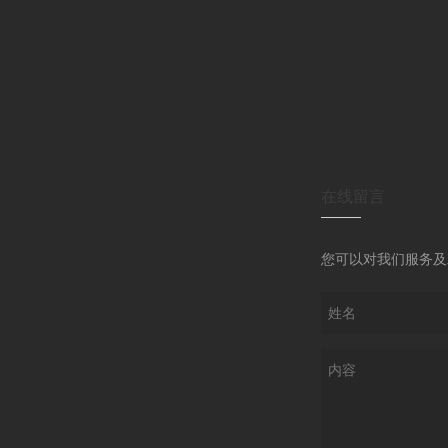
组件业务:18114508881 / BIPV业务:17620719227
装备业务:18262915232 / 品宣合作:19952296865
公众号(极电光能)
在线留言
您可以对我们服务及