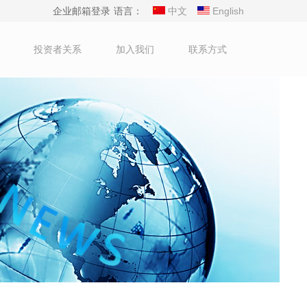
企业邮箱登录
语言：
中文
English
投资者关系
加入我们
联系方式