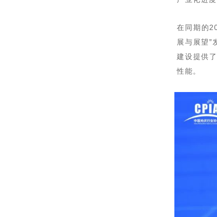
在同期的2
展与展望”
建设提供
性能。