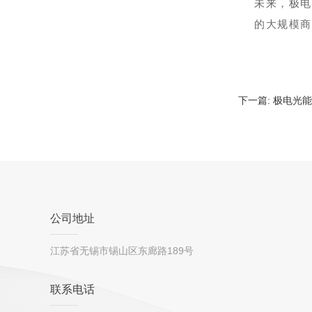
未来，极电
的大规模商
下一篇:
极电光能
公司地址
江苏省无锡市锡山区东廊路189号
联系电话