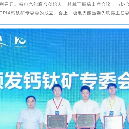
利召开。极电光能联合创始人、总裁于振瑞出席会议，与协会
CPIA钙钛矿专委会的成立。会上，极电光能当选为联席主任