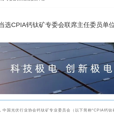
当选CPIA钙钛矿专委会联席主任委员单
日，中国光伏行业协会钙钛矿专业委员会（以下简称“CPIA钙