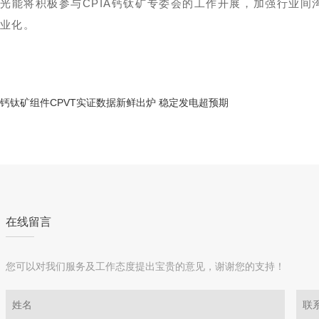
光能将积极参与CPIA钙钛矿专委会的工作开展，加强行业
业化。
钙钛矿组件CPVT实证数据新鲜出炉 稳定发电超预期
在线留言
您可以对我们服务及工作态度提出宝贵的意见，谢谢您的支持！