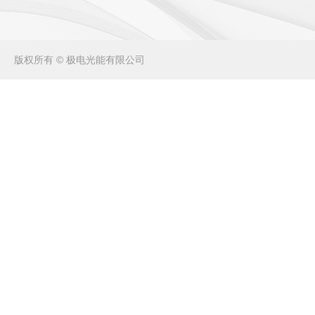
版权所有 © 极电光能有限公司