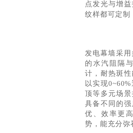
点发光与增益
纹样都可定制
发电幕墙采用
的水汽阻隔
计，耐热斑性
以实现0~6
顶等多元场景
具备不同的强
优、效率更
势，能充分弥