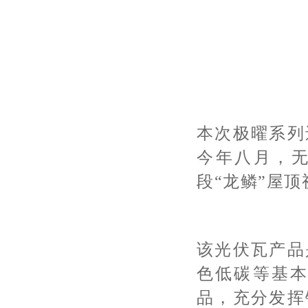
本次极曜系列
今年八月，
段“龙鳞”屋
该光伏瓦产品
色低碳等基本
品，充分发挥