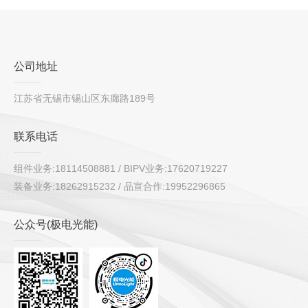
公司地址
江苏省无锡市锡山区东廊路189号
联系电话
组件业务:18114508881 / BIPV业务:17620719227
装备业务:18262915232 / 品宣合作:19952296865
公众号(极电光能)