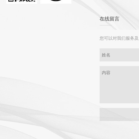
在线留言
您可以对我们服务及