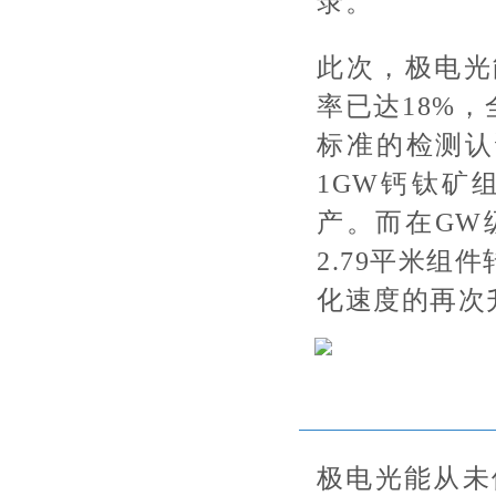
录。
此次，极电光
率已达18%
标准的检测认
1GW钙钛矿
产。而在GW
2.79平米组
化速度的再次
极电光能从未