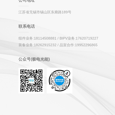
公司地址
江苏省无锡市锡山区东廊路189号
联系电话
组件业务:18114508881 / BIPV业务:17620719227
装备业务:18262915232 / 品宣合作:19952296865
公众号(极电光能)