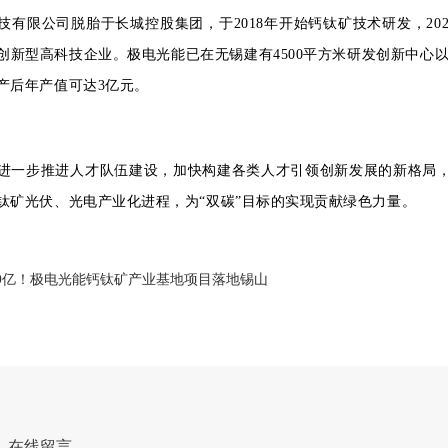
技有限公司脱胎于长城控股集团，于2018年开始钙钛矿技术研发，20
创新型高科技企业。极电光能已在无锡建有4500平方米研发创新中心以
产后年产值可达3亿元。
进一步推进人才队伍建设，加快构建各类人才引领创新发展的新格局
钛矿光伏、光电产业化进程，为“双碳”目标的实现贡献绿色力量。
0亿！极电光能钙钛矿产业基地项目落地锡山
在线留言