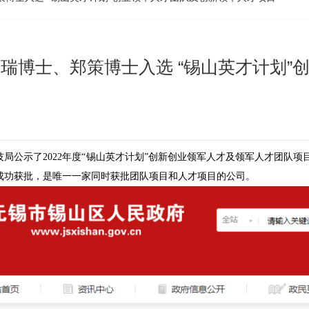
振瑞博士、郑策博士入选 “锡山英才计划
技局公示了2022年度“锡山英才计划”创新创业领军人才及领军人才团队
成功获批，是唯一一家同时获批团队项目和人才项目的公司。