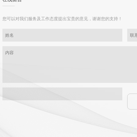
您可以对我们服务及工作态度提出宝贵的意见，谢谢您的支持！