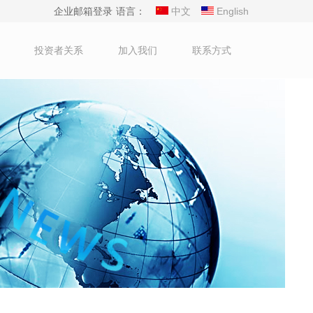
企业邮箱登录
语言：
中文
English
投资者关系
加入我们
联系方式